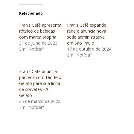
Seja um franquea
Relacionado
Nossa história
Fran’s Café apresenta
Fran’s Café expande
Cardápio
rótulos de bebidas
rede e anuncia nova
com marca própria
sede administrativa
Lojas
31 de julho de 2023
em São Paulo
Em "Notícia"
17 de outubro de 2024
Em "Notícia"
Fale conosco
Fran’s Café anuncia
parceria com Dio Mio
Gelato para sua linha
de sorvetes F/C
Gelato
25 de março de 2022
Em "Notícia"